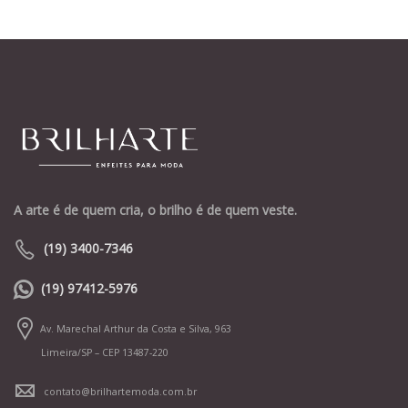
A arte é de quem cria, o brilho é de quem veste.
(19) 3400-7346
(19) 97412-5976
Av. Marechal Arthur da Costa e Silva, 963
Limeira/SP – CEP 13487-220
contato@brilhartemoda.com.br