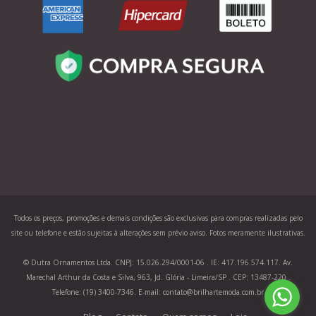
Todos os preços, promoções e demais condições são exclusivas para compras realizadas pelo
site ou telefone e estão sujeitas à alterações sem prévio aviso. Fotos meramente ilustrativas.
© Dutra Ornamentos Ltda. CNPJ: 15.026.294/0001-06 . IE: 417.196.574.117. Av.
Marechal Arthur da Costa e Silva, 963, Jd. Glória - Limeira/SP . CEP: 13487-220 .
Telefone: (19) 3400-7346. E-mail: contato@brilhartemoda.com.br