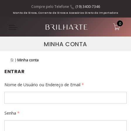
Compre pelo Telefone
(19) 3400-7346
Manta de Strass, Corrente de Strass e Acessórios Direto da Importadora
0
MINHA CONTA
⟩
Minha conta
ENTRAR
Nome de Usuário ou Endereço de Email
*
Senha
*