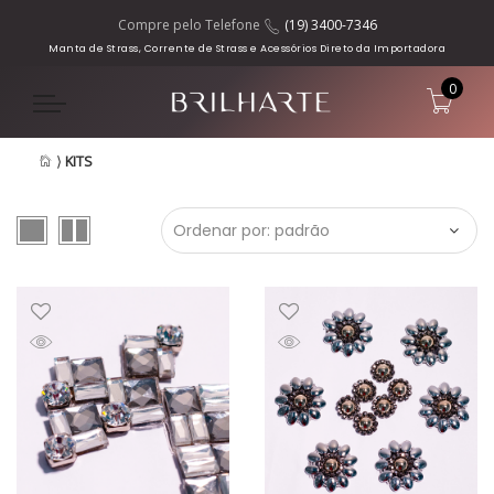
Compre pelo Telefone
(19) 3400-7346
Manta de Strass, Corrente de Strass e Acessórios Direto da Importadora
0
⟩
KITS