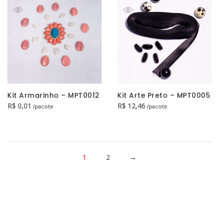
Kit Armarinho – MPT0012
Kit Arte Preto – MPT0005
R$
0,01
R$
12,46
/pacote
/pacote
1
2
→