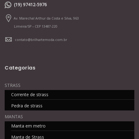
(19) 97412-5976
Av. Marechal Arthur da Costa e Silva, 963
Limeira/SP – CEP 13487-220
contato@brilhartemoda.com.br
Categorias
STRASS
Corrente de strass
Pedra de strass
MANTAS
Manta em metro
Manta de Strass