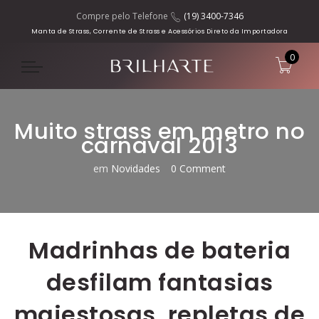
Compre pelo Telefone
(19) 3400-7346
Manta de Strass, Corrente de Strass e Acessórios Direto da Importadora
0
Muito strass em metro no
carnaval 2013
em
Novidades
0 Comment
Madrinhas de bateria
desfilam fantasias
majestosas, repletas de