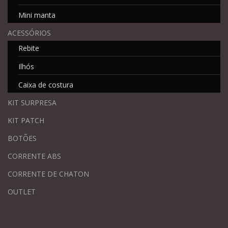
Mini manta
ACESSÓRIOS
Rebite
Ilhós
Caixa de costura
KIT SURPRESA
KIT PATCH
BOTÕES
CORRENTE ABS
CORRENTE DE CHATON
OUTLET