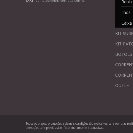
contato@brilhartemoda.com.br
Rebit
Ilhós
Caixa
KIT SUR
KIT PAT
BOTÕES
CORREN
CORREN
OUTLET
Todos os preços, promoções e demais condições são exclusivas para compras realiz
alterações sem prévio aviso. Fotos meramente ilustrativas.