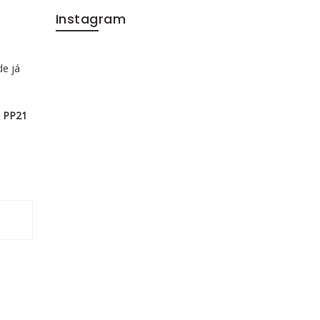
Instagram
de já
s PP21