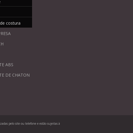
e
 de costura
PRESA
CH
TE ABS
TE DE CHATON
adas pelo site ou telefone e estão sujeitas à