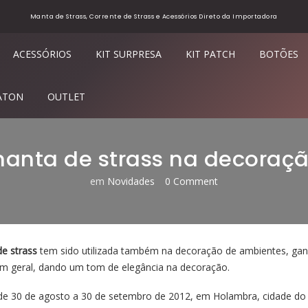
Manta de Strass, Corrente de Strass e Acessórios Direto da Importadora
ACESSÓRIOS
KIT SURPRESA
KIT PATCH
BOTÕES
ATON
OUTLET
manta de strass na decoraç
em
Novidades
0 Comment
e strass
tem sido utilizada também na decoração de ambientes, ga
m geral, dando um tom de elegância na decoração.
de 30 de agosto a 30 de setembro de 2012, em Holambra, cidade do