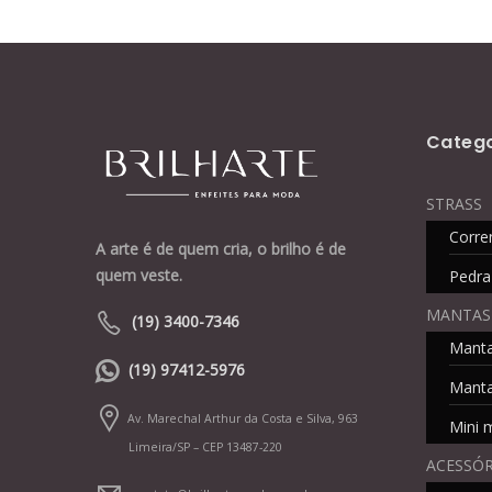
Catego
STRASS
Corre
A arte é de quem cria, o brilho é de
quem veste.
Pedra
MANTAS
(19) 3400-7346
Mant
(19) 97412-5976
Manta
Av. Marechal Arthur da Costa e Silva, 963
Mini 
Limeira/SP – CEP 13487-220
ACESSÓR