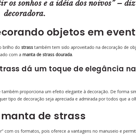
tir os sonhos e a idéia dos noivos” – diz
decoradora.
ecorando objetos em even
o brilho do
strass
também tem sido aproveitado na decoração de obj
orado com a
manta de strass dourada
.
trass dá um toque de elegância n
 e também proporciona um efeito elegante à decoração. De forma si
quer tipo de decoração seja apreciada e admirada por todos que a o
 manta de strass
ar” com os formatos, pois oferece a vantagens no manuseio e permi