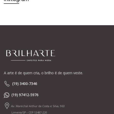
A arte é de quem cria, o brilho é de quem veste.
(19) 3400-7346
(19) 97412-5976
Av. Marechal Arthur da Costa e Silva, 963
Limeira/SP – CEP 13487-220