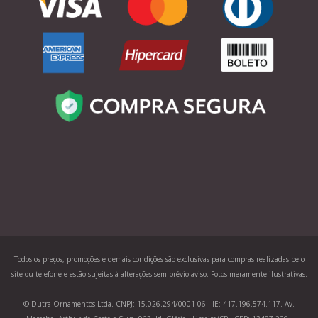
Todos os preços, promoções e demais condições são exclusivas para compras realizadas pelo
site ou telefone e estão sujeitas à alterações sem prévio aviso. Fotos meramente ilustrativas.
© Dutra Ornamentos Ltda. CNPJ: 15.026.294/0001-06 . IE: 417.196.574.117. Av.