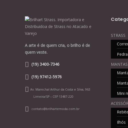
Catego
STRASS
Corre
A arte é de quem cria, o brilho é de
quem veste.
Pedra
MANTAS
(19) 3400-7346
Mant
(19) 97412-5976
Manta
Av. Marechal Arthur da Costa e Silva, 963
Mini 
Limeira/SP – CEP 13487-220
ACESSÓR
contato@brilhartemoda.com.br
Rebit
Ilhós