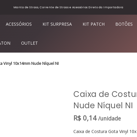
Manta de Strass, Corrente de Strass e Acessórios Direto da Importadora
ACESSÓRIOS
KIT SURPRESA
KIT PATCH
BOTÕES
ATON
OUTLET
ta Vinyl 10x14mm Nude Níquel NI
Caixa de Costu
Nude Níquel NI
R$
0,14
/unidade
Caixa de Costura Gota Vinyl 1