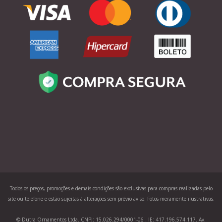
Todos os preços, promoções e demais condições são exclusivas para compras realizadas pelo
site ou telefone e estão sujeitas à alterações sem prévio aviso. Fotos meramente ilustrativas.
© Dutra Ornamentos Ltda. CNPJ: 15.026.294/0001-06 . IE: 417.196.574.117. Av.