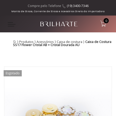
Compre pelo Telefone
(19) 3400-7346
Manta de Strass, Corrente de Strass e Acessórios Direto da Importadora
0
⟩
Produtos
⟩
Acessórios
⟩
Caixa de costura
⟩
Caixa de Costura
SS17 Flower Cristal AB + Cristal Dourada AU
Esgotado