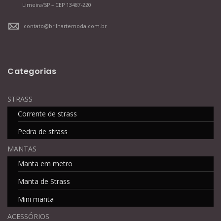
Limeira/SP – CEP 13487-220
contato@brilhartemoda.com.br
Categorias
STRASS
Corrente de strass
Pedra de strass
MANTAS
Manta em metro
Manta de Strass
Mini manta
ACESSÓRIOS