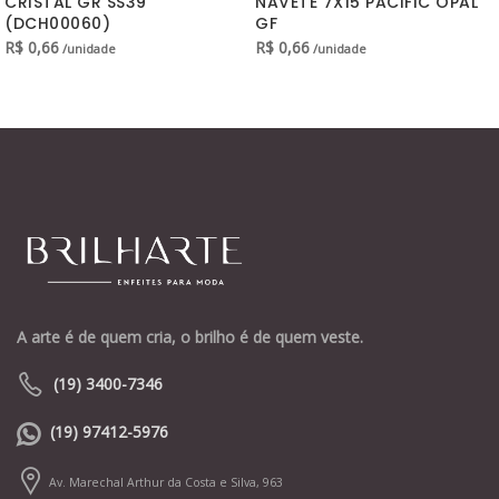
CRISTAL GR SS39
NAVETE 7X15 PACIFIC OPAL
(DCH00060)
GF
R$
0,66
R$
0,66
/unidade
/unidade
A arte é de quem cria, o brilho é de quem veste.
(19) 3400-7346
(19) 97412-5976
Av. Marechal Arthur da Costa e Silva, 963