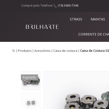
Compre pelo Telefone
(19) 3400-7346
STRASS
MANTAS
CORRENTE DE CH
⟩
Produtos
⟩
Acessórios
⟩
Caixa de costura
⟩
Caixa de Costura SS
Esgotado