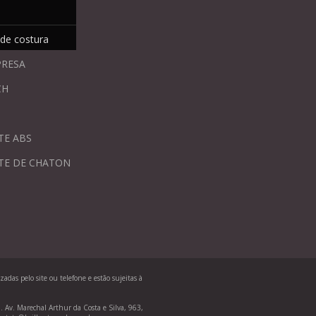
 de costura
PRESA
CH
TE ABS
TE DE CHATON
adas pelo site ou telefone e estão sujeitas à
Av. Marechal Arthur da Costa e Silva, 963,