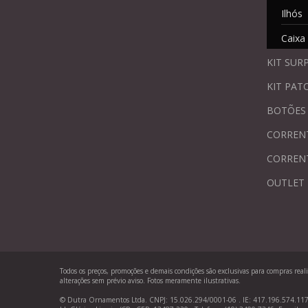
Ilhós
Caixa
KIT SUR
KIT PAT
BOTÕES
CORREN
CORREN
OUTLET
Todos os preços, promoções e demais condições são exclusivas para compras realiz
alterações sem prévio aviso. Fotos meramente ilustrativas.
© Dutra Ornamentos Ltda. CNPJ: 15.026.294/0001-06 . IE: 417.196.574.117. 