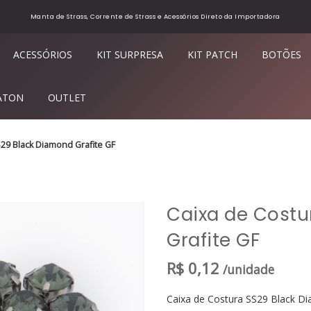
Manta de Strass, Corrente de Strass e Acessórios Direto da Importadora
ACESSÓRIOS
KIT SURPRESA
KIT PATCH
BOTÕES
ATON
OUTLET
29 Black Diamond Grafite GF
Caixa de Costu
Grafite GF
R$
0,12
/unidade
Caixa de Costura SS29 Black Di