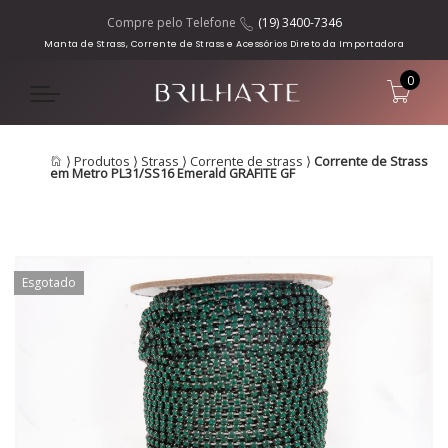
Compre pelo Telefone
(19) 3400-7346
Manta de Strass, Corrente de Strass e Acessórios Direto da Importadora
0
⟩
Produtos
⟩
Strass
⟩
Corrente de strass
⟩
Corrente de Strass
em Metro PL31/SS16 Emerald GRAFITE GF
Esgotado