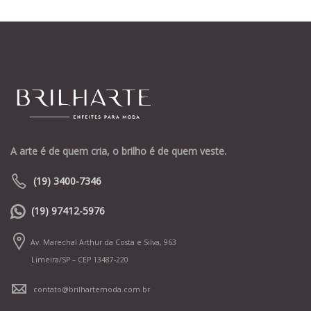
A arte é de quem cria, o brilho é de quem veste.
(19) 3400-7346
(19) 97412-5976
Av. Marechal Arthur da Costa e Silva, 963
Limeira/SP – CEP 13487-220
contato@brilhartemoda.com.br