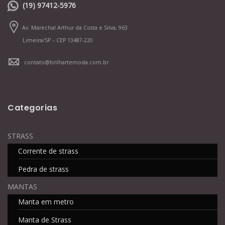
(19) 97412-5976
Av. Marechal Arthur da Costa e Silva, 963
Limeira/SP – CEP 13487-220
contato@brilhartemoda.com.br
Categorias
STRASS
Corrente de strass
Pedra de strass
MANTAS
Manta em metro
Manta de Strass