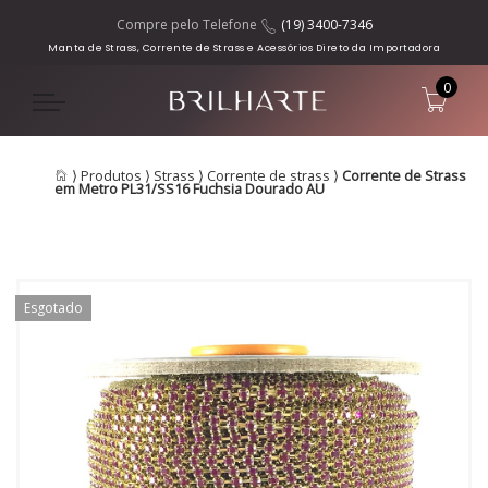
Compre pelo Telefone
(19) 3400-7346
Manta de Strass, Corrente de Strass e Acessórios Direto da Importadora
0
⟩
Produtos
⟩
Strass
⟩
Corrente de strass
⟩
Corrente de Strass
em Metro PL31/SS16 Fuchsia Dourado AU
Esgotado