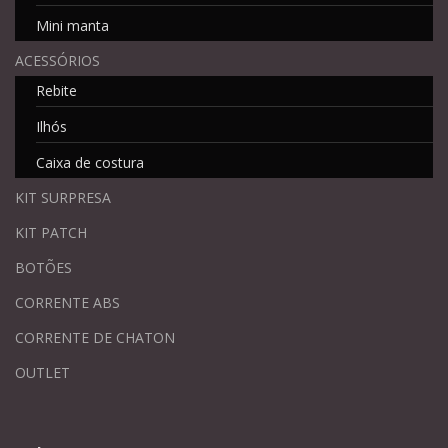
Mini manta
ACESSÓRIOS
Rebite
Ilhós
Caixa de costura
KIT SURPRESA
KIT PATCH
BOTÕES
CORRENTE ABS
CORRENTE DE CHATON
OUTLET