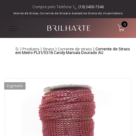
Compre pelo Telefone
(19) 3400-7346
Manta de Strass, Corrente de Strass e Acessórios Direto da Importadora
0
⟩
Produtos
⟩
Strass
⟩
Corrente de strass
⟩
Corrente de Strass
em Metro PL31/SS16 Candy Marsala Dourado AU
Esgotado