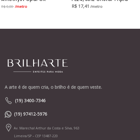
R$
17,41
/metro
/metro
R$ 0,00
A arte é de quem cria, o brilho é de quem veste.
(19) 3400-7346
(19) 97412-5976
Av. Marechal Arthur da Costa e Silva, 963
Limeira/SP – CEP 13487-220