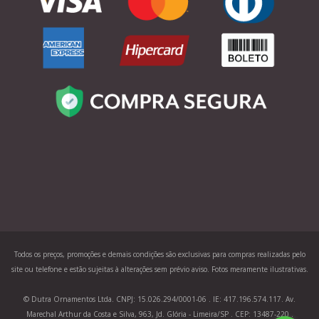
Todos os preços, promoções e demais condições são exclusivas para compras realizadas pelo
site ou telefone e estão sujeitas à alterações sem prévio aviso. Fotos meramente ilustrativas.
© Dutra Ornamentos Ltda. CNPJ: 15.026.294/0001-06 . IE: 417.196.574.117. Av.
Marechal Arthur da Costa e Silva, 963, Jd. Glória - Limeira/SP . CEP: 13487-220 .