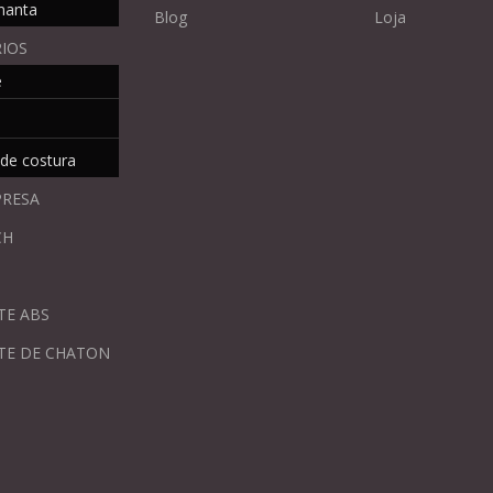
manta
Blog
Loja
IOS
e
 de costura
PRESA
CH
TE ABS
TE DE CHATON