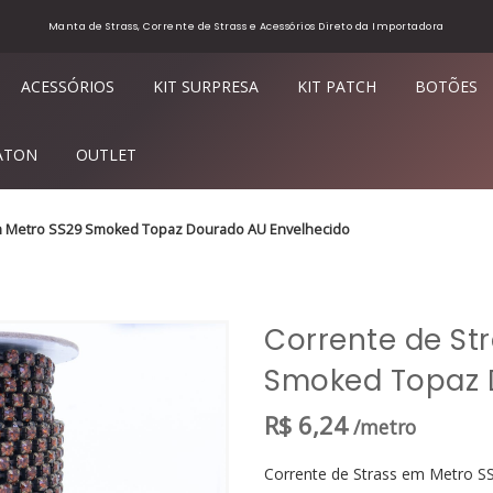
Manta de Strass, Corrente de Strass e Acessórios Direto da Importadora
ACESSÓRIOS
KIT SURPRESA
KIT PATCH
BOTÕES
ATON
OUTLET
m Metro SS29 Smoked Topaz Dourado AU Envelhecido
Corrente de St
Smoked Topaz 
R$
6,24
/metro
Corrente de Strass em Metro 