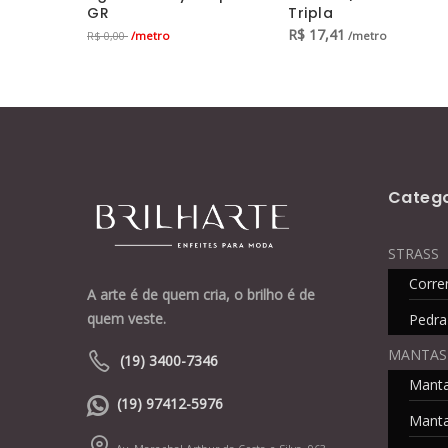
GR
Tripla
R$
17,41
/metro
/metro
R$ 0,00
Catego
STRASS
Corre
A arte é de quem cria, o brilho é de
quem veste.
Pedra
MANTAS
(19) 3400-7346
Mant
(19) 97412-5976
Manta