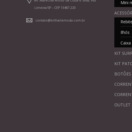
Av. Marechal Arthur da Costa e Silva, 963
Mini 
Limeira/SP – CEP 13487-220
ACESSÓR
contato@brilhartemoda.com.br
Rebit
Ilhós
Caixa
KIT SUR
KIT PAT
BOTÕES
CORREN
CORREN
OUTLET