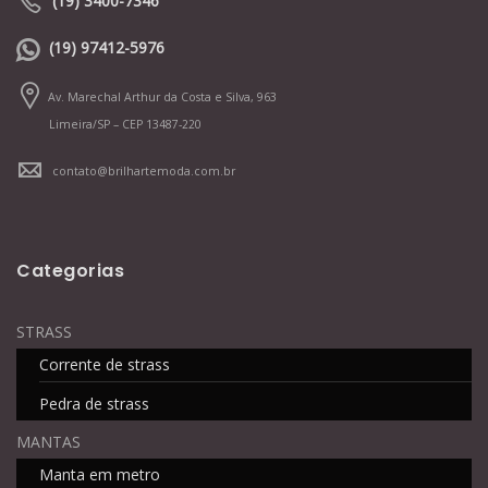
(19) 3400-7346
(19) 97412-5976
Av. Marechal Arthur da Costa e Silva, 963
Limeira/SP – CEP 13487-220
contato@brilhartemoda.com.br
Categorias
STRASS
Corrente de strass
Pedra de strass
MANTAS
Manta em metro