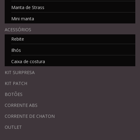
Manta de Strass
Mini manta
ACESSÓRIOS
Rebite
Ilhós
Caixa de costura
KIT SURPRESA
KIT PATCH
BOTÕES
CORRENTE ABS
CORRENTE DE CHATON
OUTLET