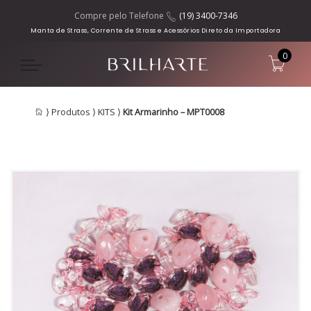
Compre pelo Telefone
(19) 3400-7346
Manta de Strass, Corrente de Strass e Acessórios Direto da Importadora
0
⟩
Produtos
⟩
KITS
⟩
Kit Armarinho – MPT0008