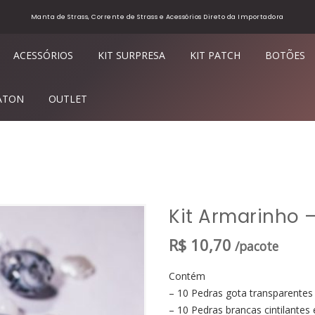
Manta de Strass, Corrente de Strass e Acessórios Direto da Importadora
ACESSÓRIOS
KIT SURPRESA
KIT PATCH
BOTÕES
ATON
OUTLET
Kit Armarinho 
R$
10,70
/pacote
Contém
– 10 Pedras gota transparentes
– 10 Pedras brancas cintilantes