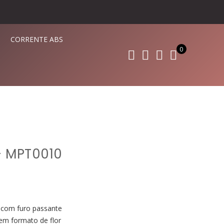
CORRENTE ABS
0
– MPT0010
 com furo passante
 em formato de flor