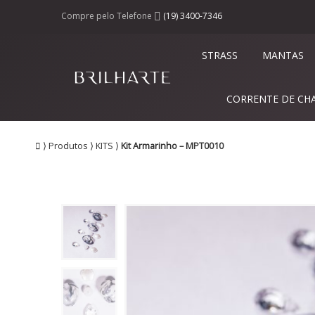
Compre pelo Telefone
(19) 3400-7346
STRASS
MANTAS
CORRENTE DE CH
⟩
Produtos
⟩
KITS
⟩
Kit Armarinho – MPT0010