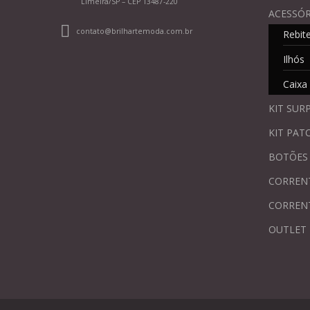
Limeira/SP – CEP 13487-220
ACESSÓR
contato@brilhartemoda.com.br
Rebit
Ilhós
Caixa
KIT SUR
KIT PAT
BOTÕES
CORREN
CORREN
OUTLET