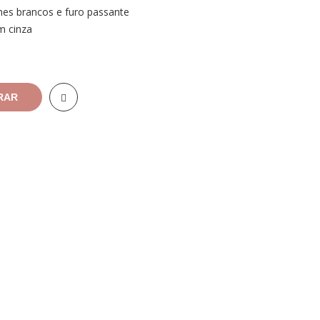
hes brancos e furo passante
m cinza
RAR