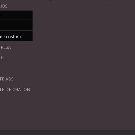
IOS
e
 de costura
PRESA
CH
TE ABS
TE DE CHATON