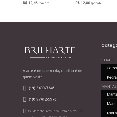
R$
12,46
R$
12,00
/pacote
/pacote
Catego
STRASS
Corre
A arte é de quem cria, o brilho é de
quem veste.
Pedra
MANTAS
(19) 3400-7346
Mant
(19) 97412-5976
Manta
Av. Marechal Arthur da Costa e Silva, 963
Mini 