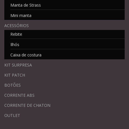
Manta de Strass
Mini manta
ACESSÓRIOS
Rebite
Ilhós
Caixa de costura
KIT SURPRESA
KIT PATCH
BOTÕES
CORRENTE ABS
CORRENTE DE CHATON
OUTLET