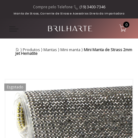
Compre pelo Telefone
(19) 3400-7346
Manta de Strass, Corrente de Strass e Acessórios Direto da Importadora
0
⟩
Produtos
⟩
Mantas
⟩
Mini manta
⟩
Mini Manta de Strass 2mm
Jet Hematite
Esgotado