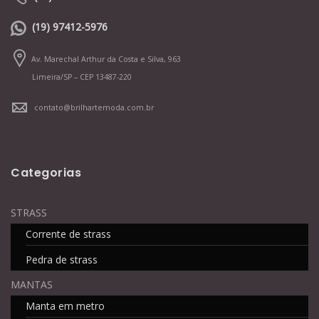
(19) 97412-5976
Av. Marechal Arthur da Costa e Silva, 963
Limeira/SP – CEP 13487-220
contato@brilhartemoda.com.br
Categorias
STRASS
Corrente de strass
Pedra de strass
MANTAS
Manta em metro