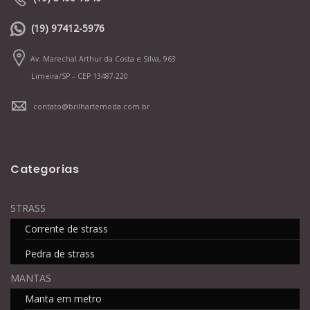
(19) 97412-5976
Av. Marechal Arthur da Costa e Silva, 963
Limeira/SP – CEP 13487-220
contato@brilhartemoda.com.br
Categorias
STRASS
Corrente de strass
Pedra de strass
MANTAS
Manta em metro