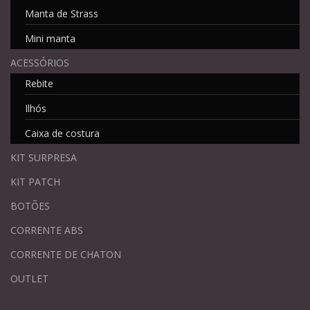
Manta de Strass
Mini manta
ACESSÓRIOS
Rebite
Ilhós
Caixa de costura
KIT SURPRESA
KIT PATCH
BOTÕES
CORRENTE ABS
CORRENTE DE CHATON
OUTLET