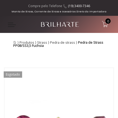
Compre pelo Telefone
(19) 3400-7346
Manta de Strass, Corrente de Strass e Acessórios Direto da Importadora
0
⟩
Produtos
⟩
Strass
⟩
Pedra de strass
⟩
Pedra de Strass
PP08/SS3,5 Fuchsia
Esgotado