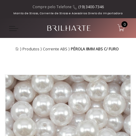
Compre pelo Telefone
(19) 3400-7346
Manta de Strass, Corrente de Strass e Acessórios Direto da Importadora
0
⟩
Produtos
⟩
Corrente ABS
⟩
PÉROLA 8MM ABS C/ FURO