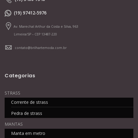
(19) 97412-5976
Av. Marechal Arthur da Costa e Silva, 963
Limeira/SP – CEP 13487-220
contato@brilhartemoda.com.br
Categorias
STRASS
Corrente de strass
Pedra de strass
MANTAS
Manta em metro