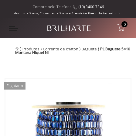
Compre pelo Telefone
(19) 3400-7346
Manta de Strass, Corrente de Strass e Acessórios Direto da Importadora
0
⟩
Produtos
⟩
Corrente de chaton
⟩
Baguete
⟩
PL Baguete 5×10
Montana Níquel NI
Esgotado