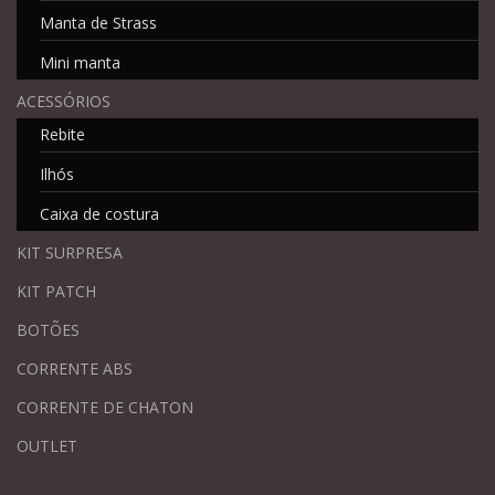
Manta de Strass
Mini manta
ACESSÓRIOS
Rebite
Ilhós
Caixa de costura
KIT SURPRESA
KIT PATCH
BOTÕES
CORRENTE ABS
CORRENTE DE CHATON
OUTLET