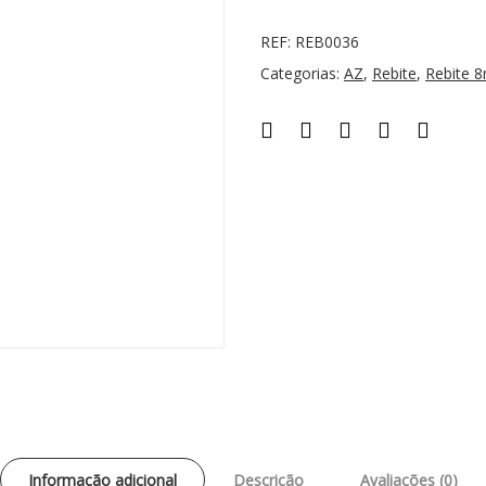
REF:
REB0036
Categorias:
AZ
,
Rebite
,
Rebite 
Informação adicional
Descrição
Avaliações (0)
Yellow AU
8 mm