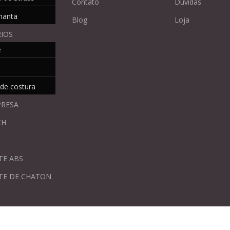
PRESA
CH
TE ABS
TE DE CHATON
adas pelo site ou telefone e estão sujeitas à
Av. Marechal Arthur da Costa e Silva, 963,
 contato@brilhartemoda.com.br