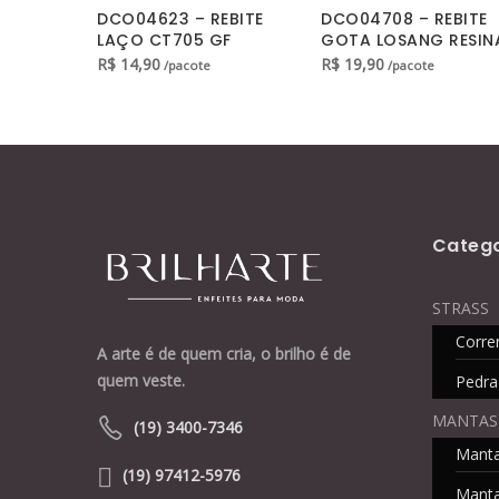
Catego
STRASS
Corre
A arte é de quem cria, o brilho é de
quem veste.
Pedra
MANTAS
(19) 3400-7346
Mant
(19) 97412-5976
Manta
Av. Marechal Arthur da Costa e Silva, 963
Mini 
Limeira/SP – CEP 13487-220
ACESSÓR
contato@brilhartemoda.com.br
Rebit
Ilhós
Caixa