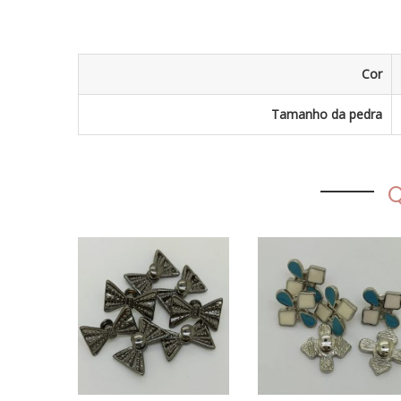
Q
DCO04623 – REBITE
DCO04708 – REBITE
LAÇO CT705 GF
GOTA LOSANG RESIN
R$
14,90
R$
19,90
/pacote
/pacote