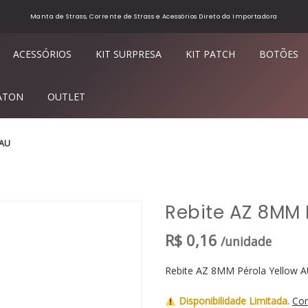
Manta de Strass, Corrente de Strass e Acessórios Direto da Importadora
ACESSÓRIOS
KIT SURPRESA
KIT PATCH
BOTÕES
ATON
OUTLET
 AU
Rebite AZ 8MM 
R$
0,16
/unidade
Rebite AZ 8MM Pérola Yellow 
Disponibilidade Limitada.
Con