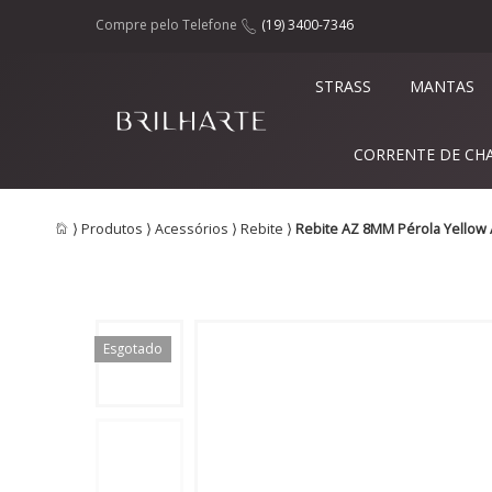
Compre pelo Telefone
(19) 3400-7346
STRASS
MANTAS
CORRENTE DE CH
⟩
Produtos
⟩
Acessórios
⟩
Rebite
⟩
Rebite AZ 8MM Pérola Yellow
Esgotado