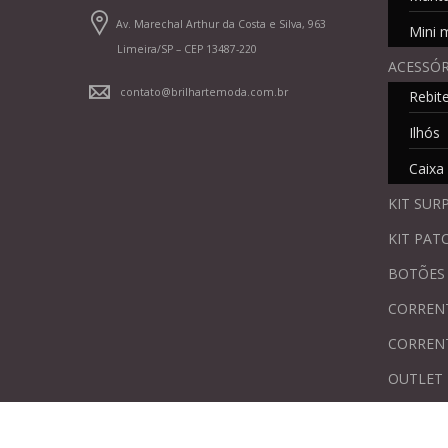
KIT SUR
KIT PAT
BOTÕES
CORREN
CORREN
OUTLET
Todos os preços, promoções e demais condições são exclusivas para compras realiz
alterações sem prévio aviso. Fotos meramente ilustrativas.
© Dutra Ornamentos Ltda. CNPJ: 15.026.294/0001-06 . IE: 417.196.574.117. 
Jd. Glória - Limeira/SP . CEP: 13487-220 . Telefone: (19) 3400-7346. E-mail: