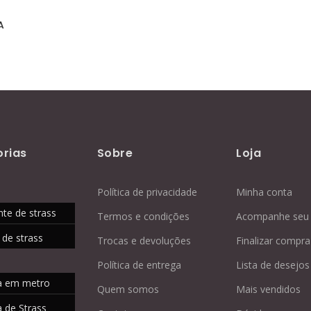
rias
Sobre
Loja
Política de privacidade
Minha conta
nte de strass
Termos e condições
Acompanhe seu 
 de strass
Trocas e devoluções
Finalizar compra
Política de entrega
Lista de desejos
a em metro
Quem somos
Mais vendidos
 de Strass
Contato
Dúvidas
manta
Blog
Loja
IOS
e
 de costura