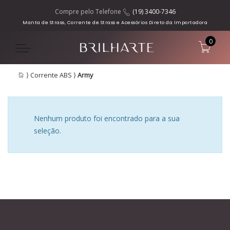
Compre pelo Telefone
(19) 3400-7346
Manta de Strass, Corrente de Strass e Acessórios Direto da Importadora
0
⟩
Corrente ABS
⟩
Army
Nenhum produto foi encontrado para a sua
seleção.