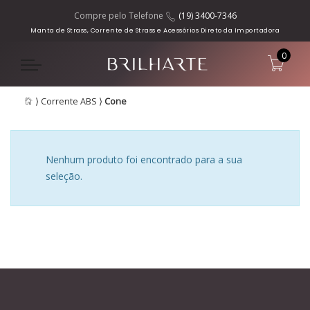
Compre pelo Telefone
(19) 3400-7346
Manta de Strass, Corrente de Strass e Acessórios Direto da Importadora
0
⟩
Corrente ABS
⟩
Cone
Nenhum produto foi encontrado para a sua
seleção.