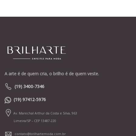
A arte é de quem cria, o brilho é de quem veste.
(19) 3400-7346
(19) 97412-5976
Av. Marechal Arthur da Costa e Silva, 963
Limeira/SP – CEP 13487-220
contato@brilhartemoda.com.br