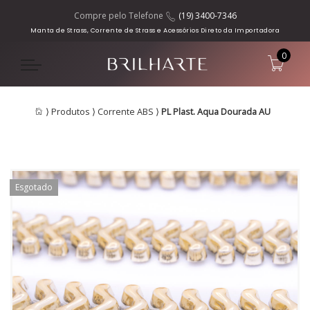
Compre pelo Telefone
(19) 3400-7346
Manta de Strass, Corrente de Strass e Acessórios Direto da Importadora
0
⟩
Produtos
⟩
Corrente ABS
⟩
PL Plast. Aqua Dourada AU
Esgotado