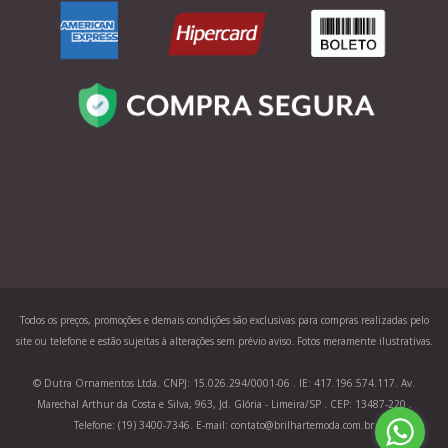
Todos os preços, promoções e demais condições são exclusivas para compras realizadas pelo
site ou telefone e estão sujeitas à alterações sem prévio aviso. Fotos meramente ilustrativas.
© Dutra Ornamentos Ltda. CNPJ: 15.026.294/0001-06 . IE: 417.196.574.117. Av.
Marechal Arthur da Costa e Silva, 963, Jd. Glória - Limeira/SP . CEP: 13487-220 .
Telefone: (19) 3400-7346. E-mail: contato@brilhartemoda.com.br