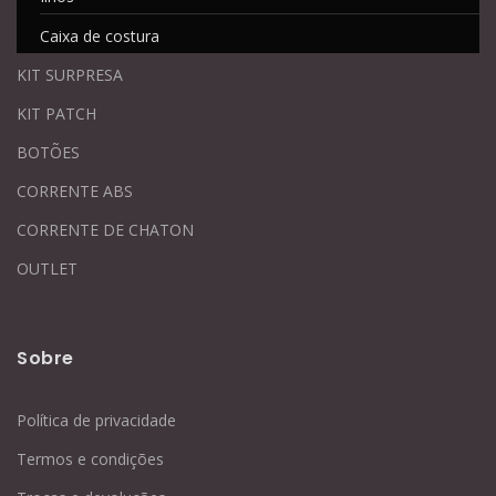
Caixa de costura
KIT SURPRESA
KIT PATCH
BOTÕES
CORRENTE ABS
CORRENTE DE CHATON
OUTLET
Sobre
Política de privacidade
Termos e condições