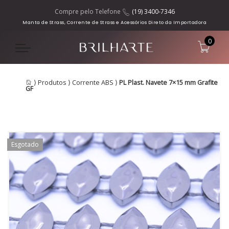
Compre pelo Telefone
(19) 3400-7346
Manta de Strass, Corrente de Strass e Acessórios Direto da Importadora
0
⟩
Produtos
⟩
Corrente ABS
⟩
PL Plast. Navete 7×15 mm Grafite
GF
Esgotado