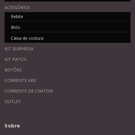
ACESSÓRIOS
Rebite
Ilhós
Caixa de costura
KIT SURPRESA
KIT PATCH
BOTÕES
CORRENTE ABS
CORRENTE DE CHATON
OUTLET
Sobre