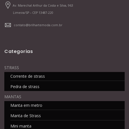
Av. Marechal Arthur da Costa e Silva, 963
Limeira/SP – CEP 13487-220
contato@brilhartemoda.com.br
Categorias
STRASS
Corrente de strass
Pedra de strass
MANTAS
Manta em metro
Manta de Strass
Mini manta