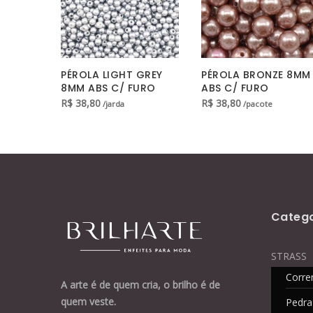
PÉROLA LIGHT GREY
PÉROLA BRONZE 8MM
8MM ABS C/ FURO
ABS C/ FURO
R$
38,80
R$
38,80
/jarda
/pacote
Catego
STRASS
Corre
A arte é de quem cria, o brilho é de
quem veste.
Pedra