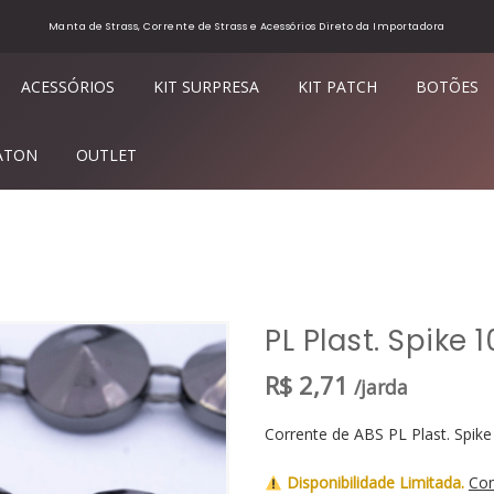
Manta de Strass, Corrente de Strass e Acessórios Direto da Importadora
ACESSÓRIOS
KIT SURPRESA
KIT PATCH
BOTÕES
ATON
OUTLET
PL Plast. Spike
R$
2,71
/jarda
Corrente de ABS PL Plast. Spik
Disponibilidade Limitada.
Con