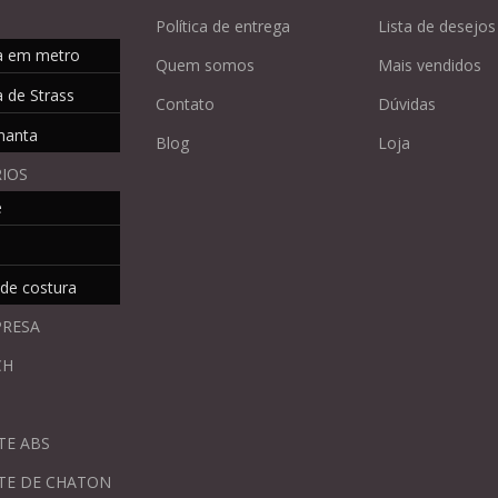
Política de entrega
Lista de desejos
a em metro
Quem somos
Mais vendidos
 de Strass
Contato
Dúvidas
manta
Blog
Loja
IOS
e
 de costura
PRESA
CH
TE ABS
TE DE CHATON