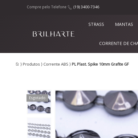
Compre pelo Telefone
(19) 3400-7346
STRASS
MANTAS
CORRENTE DE CH
⟩
Produtos
⟩
Corrente ABS
⟩
PL Plast. Spike 10mm Grafite GF
Esgotado