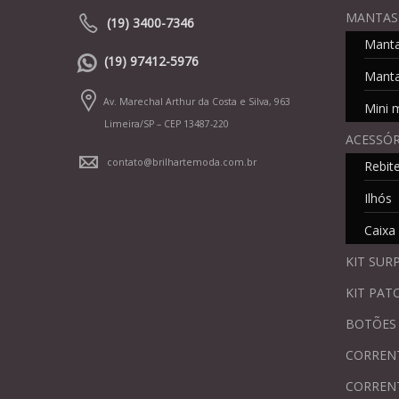
MANTAS
(19) 3400-7346
Mant
(19) 97412-5976
Manta
Av. Marechal Arthur da Costa e Silva, 963
Mini 
Limeira/SP – CEP 13487-220
ACESSÓR
contato@brilhartemoda.com.br
Rebit
Ilhós
Caixa
KIT SUR
KIT PAT
BOTÕES
CORREN
CORREN