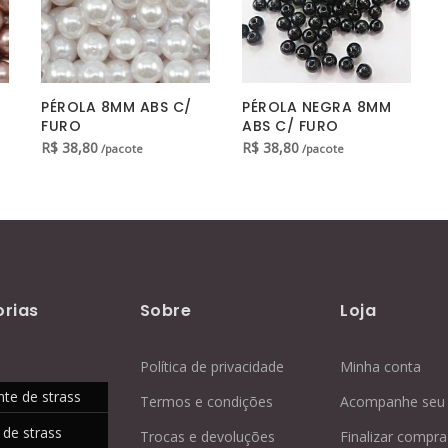
PÉROLA 8MM ABS C/
PÉROLA NEGRA 8MM
FURO
ABS C/ FURO
R$
38,80
R$
38,80
/pacote
/pacote
rias
Sobre
Loja
Política de privacidade
Minha conta
nte de strass
Termos e condições
Acompanhe seu 
 de strass
Trocas e devoluções
Finalizar compra